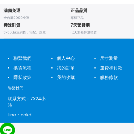
满额免運
正品品質
全台滿2000免運
專櫃正品
極速到貨
7天鑒賞期
3-5天極速到貨：宅配、超取
七天無條件退換貨
▪
聯繫我們
▪
個人中心
▪
尺寸測量
▪
換貨流程
▪
我的訂單
▪
運費和付款
▪
隱私政策
▪
我的收藏
▪
服務條款
聯繫我們
联系方式：7X24小
時
Line：cokd