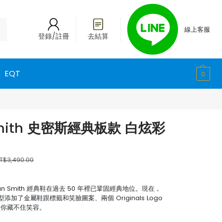
線上客服
登錄/註冊
去結算
EQT
0
 Smith 史密斯經典板款 白炫彩
T$3,490.00
an Smith 經典鞋在過去 50 年裡已鞏固經典地位。現在，
了金屬鞋跟標籤和笑臉圖案、兩個 Originals Logo
造型讓你藏不住笑容。