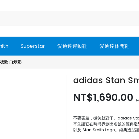
mith
Superstar
愛迪達運動鞋
愛迪達休閒鞋
經典板款 白炫彩
adidas Stan
NT$1,690.00
N
不要害羞，微笑就對了。adidas St
率先讓它在時尚界創出名號的經典造型添加
以及 Stan Smith Logo。經典