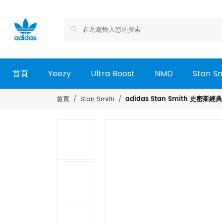
首頁
Yeezy
Ultra Boost
NMD
Stan S
adidas Stan Smith 史密斯
首頁
Stan Smith