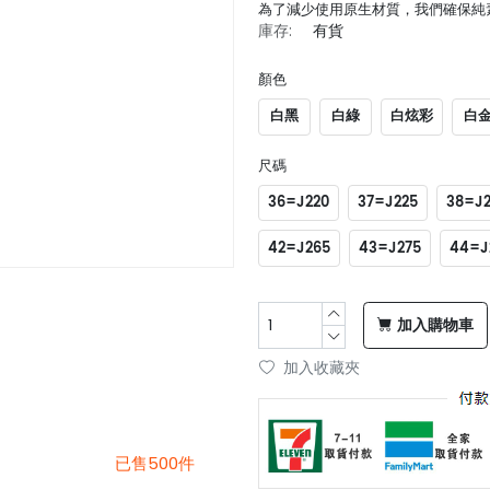
為了減少使用原生材質，我們確保純素
庫存:
有貨
顏色
白黑
白綠
白炫彩
白
尺碼
36=J220
37=J225
38=J
42=J265
43=J275
44=J
加入購物車
加入收藏夾
已售500件