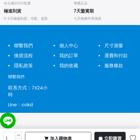
全台滿2000免運
專櫃正品
極速到貨
7天鑒賞期
3-5天極速到貨：宅配、超取
七天無條件退換貨
▪
聯繫我們
▪
個人中心
▪
尺寸測量
▪
換貨流程
▪
我的訂單
▪
運費和付款
▪
隱私政策
▪
我的收藏
▪
服務條款
聯繫我們
联系方式：7X24小
時
Line：cokd
加入購物車
立即購買