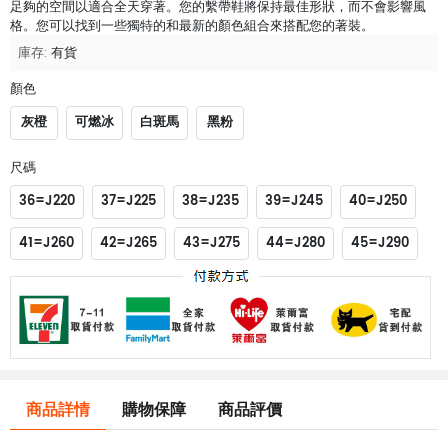
足夠的空間以適合全天穿著。您的繫帶鞋將保持最佳形狀，而不會影響風
格。您可以找到一些獨特的和最新的顏色組合來搭配您的著裝。
庫存:
有貨
顏色
灰橙
可燃冰
白斑馬
黑粉
尺碼
36=J220
37=J225
38=J235
39=J245
40=J250
41=J260
42=J265
43=J275
44=J280
45=J290
商品詳情
購物保障
商品評價