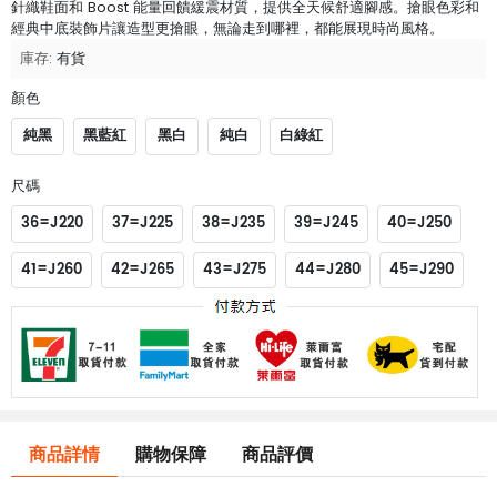
針織鞋面和 Boost 能量回饋緩震材質，提供全天候舒適腳感。搶眼色彩和
經典中底裝飾片讓造型更搶眼，無論走到哪裡，都能展現時尚風格。
庫存:
有貨
顏色
純黑
黑藍紅
黑白
純白
白綠紅
尺碼
36=J220
37=J225
38=J235
39=J245
40=J250
41=J260
42=J265
43=J275
44=J280
45=J290
商品詳情
購物保障
商品評價