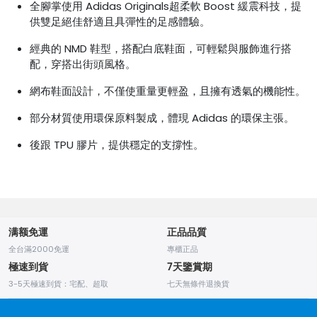
全腳掌使用 Adidas Originals超柔軟 Boost 緩震科技，提
供雙足絕佳舒適且具彈性的足感體驗。
經典的 NMD 鞋型，搭配白底鞋面，可輕鬆與服飾進行搭
配，穿搭出街頭風格。
網布鞋面設計，不僅使重量更輕盈，且擁有透氣的機能性。
部分材質使用環保原料製成，體現 Adidas 的環保主張。
後跟 TPU 膠片，提供穩定的支撐性。
满额免運
正品品質
全台滿2000免運
專櫃正品
極速到貨
7天鑒賞期
3-5天極速到貨：宅配、超取
七天無條件退換貨