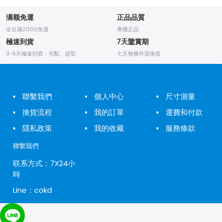
满额免運
正品品質
全台滿2000免運
專櫃正品
極速到貨
7天鑒賞期
3-5天極速到貨：宅配、超取
七天無條件退換貨
▪
聯繫我們
▪
個人中心
▪
尺寸測量
▪
換貨流程
▪
我的訂單
▪
運費和付款
▪
隱私政策
▪
我的收藏
▪
服務條款
聯繫我們
联系方式：7X24小
時
Line：cokd