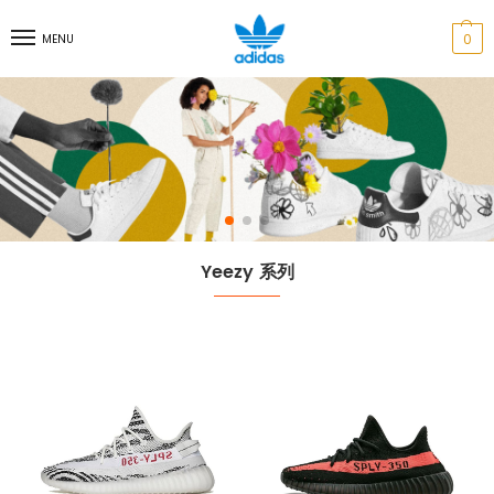
0
MENU
Yeezy 系列